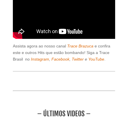
Assista agora ao nosso canal
Trace Brazuca
e confira
este e outros Hits que estão bombando! Siga a Trace
Brasil no
Instagram
,
Facebook
,
Twitter
e
YouTube
.
– ÚLTIMOS VIDEOS –