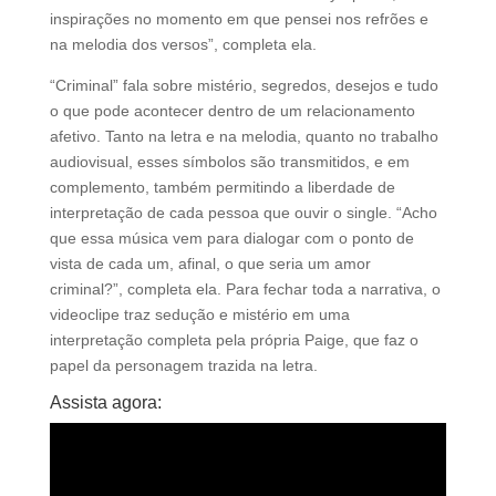
inspirações no momento em que pensei nos refrões e
na melodia dos versos”, completa ela.
“Criminal” fala sobre mistério, segredos, desejos e tudo
o que pode acontecer dentro de um relacionamento
afetivo. Tanto na letra e na melodia, quanto no trabalho
audiovisual, esses símbolos são transmitidos, e em
complemento, também permitindo a liberdade de
interpretação de cada pessoa que ouvir o single. “Acho
que essa música vem para dialogar com o ponto de
vista de cada um, afinal, o que seria um amor
criminal?”, completa ela. Para fechar toda a narrativa, o
videoclipe traz sedução e mistério em uma
interpretação completa pela própria Paige, que faz o
papel da personagem trazida na letra.
Assista agora: