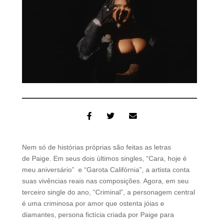
Nem só de histórias próprias são feitas as letras
de Paige. Em seus dois últimos singles, “Cara, hoje é
meu aniversário” e “Garota Califórnia”, a artista conta
suas vivências reais nas composições. Agora, em seu
terceiro single do ano, “Criminal”, a personagem central
é uma criminosa por amor que ostenta jóias e
diamantes, persona fictícia criada por Paige para