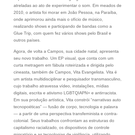
atreladas ao ato de experimentar o som. Em meados de
2010, o artista foi morar em João Pessoa, na Paraíba,
onde aprimorou ainda mais o ofício de músico,
realizando shows e participando de bandas como a
Glue Trip, com quem fez vários shows pelo Brasil e
outros países.
Agora, de volta a Campos, sua cidade natal, apresenta
seu novo trabalho. Um EP visual, que conta com um
curta metragem em fábula roteirizada e dirigida pelo
cineasta, também de Campos, Vita Evangelista. Vita é
um artista multidisciplinar e pesquisador transmasculino,
cujo trabalho atravessa vídeo, instalações, mídias
digitais, escrita e ativismo LGBTQIAPN+ e antirracista.
Em sua produção artística, Vita constrói “narrativas auto
tecnopoéticas” — fusão de corpo, tecnologia e palavra
— a partir de uma perspectiva transfeminista e contra-
colonial. Seus trabalhos confrontam as estruturas do
capitalismo racializado, os dispositivos de controle
migratório e as tecnologias de vigilância, utilizando