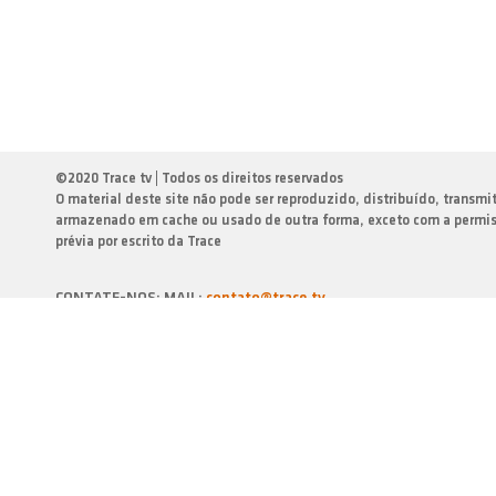
©
2020 Trace tv | Todos os direitos reservados
O material deste site não pode ser reproduzido, distribuído, transmi
armazenado em cache ou usado de outra forma, exceto com a permi
prévia por escrito da Trace
CONTATE-NOS: MAIL:
contato@trace.tv
Política de Cookies
Termos e Condiçōes