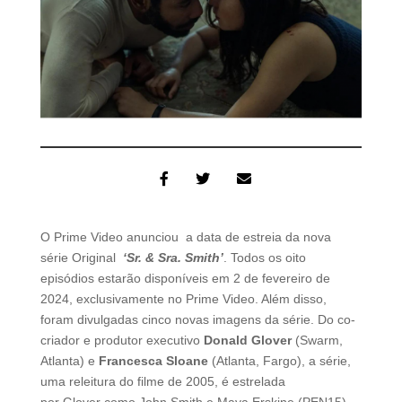
O Prime Video anunciou a data de estreia da nova
série Original
‘Sr. & Sra. Smith’
. Todos os oito
episódios estarão disponíveis em 2 de fevereiro de
2024, exclusivamente no Prime Video. Além disso,
foram divulgadas cinco novas imagens da série. Do co-
criador e produtor executivo
Donald
Glover
(Swarm,
Atlanta) e
Francesca Sloane
(Atlanta, Fargo), a série,
uma releitura do filme de 2005, é estrelada
por
Glover
como John Smith e Maya Erskine (PEN15)