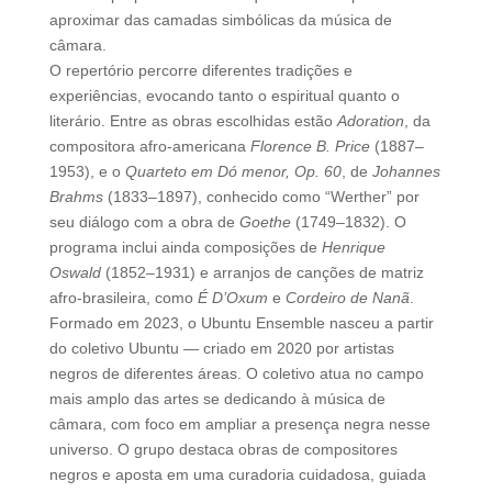
aproximar das camadas simbólicas da música de
câmara.
O repertório percorre diferentes tradições e
experiências, evocando tanto o espiritual quanto o
literário. Entre as obras escolhidas estão
Adoration
, da
compositora afro-americana
Florence B. Price
(1887–
1953), e o
Quarteto em Dó menor, Op. 60
, de
Johannes
Brahms
(1833–1897), conhecido como “Werther” por
seu diálogo com a obra de
Goethe
(1749–1832). O
programa inclui ainda composições de
Henrique
Oswald
(1852–1931) e arranjos de canções de matriz
afro-brasileira, como
É D’Oxum
e
Cordeiro de Nanã
.
Formado em 2023, o Ubuntu Ensemble nasceu a partir
do coletivo Ubuntu — criado em 2020 por artistas
negros de diferentes áreas. O coletivo atua no campo
mais amplo das artes se dedicando à música de
câmara, com foco em ampliar a presença negra nesse
universo. O grupo destaca obras de compositores
negros e aposta em uma curadoria cuidadosa, guiada