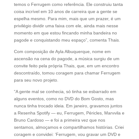
temos o Ferrugem como referência. Ele construiu tanta
coisa incrível em 10 anos de carreira que a gente se
espelha mesmo. Para mim, mais que um prazer, é um
privilégio dividir uma faixa com ele, ainda mais nesse
momento em que estou fincando minha bandeira no
pagode e conquistando meu espaço”, comenta Thais.
Com composição de Ayla Albuquerque, nome em
ascensão na cena do pagode, a música surgiu de um
convite feito pela própria Thais, que, em um encontro
descontraído, tomou coragem para chamar Ferrugem
para seu novo projeto.
“A gente mal se conhecia, só tinha se esbarrado em
alguns eventos, como no DVD do Bom Gosto, mas
nunca tinha trocado ideia. Em janeiro, gravamos juntos
a Resenha Spotify — eu, Ferrugem, Péricles, Marvvila e
Bruno Cardoso — e foi a primeira vez que nos
sentamos, almoçamos e compartilhamos histórias. Criei
coragem e convidei: ‘Ferrugem, vou gravar um DVD e