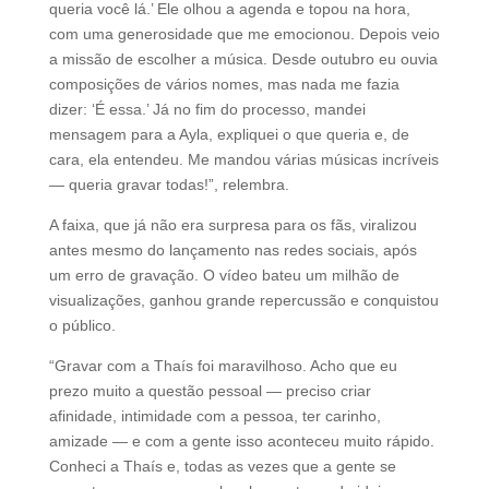
queria você lá.’ Ele olhou a agenda e topou na hora,
com uma generosidade que me emocionou. Depois veio
a missão de escolher a música. Desde outubro eu ouvia
composições de vários nomes, mas nada me fazia
dizer: ‘É essa.’ Já no fim do processo, mandei
mensagem para a Ayla, expliquei o que queria e, de
cara, ela entendeu. Me mandou várias músicas incríveis
— queria gravar todas!”, relembra.
A faixa, que já não era surpresa para os fãs, viralizou
antes mesmo do lançamento nas redes sociais, após
um erro de gravação. O vídeo bateu um milhão de
visualizações, ganhou grande repercussão e conquistou
o público.
“Gravar com a Thaís foi maravilhoso. Acho que eu
prezo muito a questão pessoal — preciso criar
afinidade, intimidade com a pessoa, ter carinho,
amizade — e com a gente isso aconteceu muito rápido.
Conheci a Thaís e, todas as vezes que a gente se