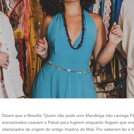
Dizem que a filosofia “Quem não pode com Mandinga não carrega Pa
escravizados usavam o Patuá para fugirem enquanto fingiam que er
islamizados de origem do antigo Império do Mali. Por saberem ler e f