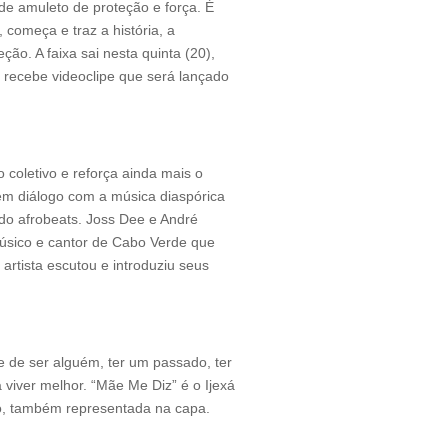
de amuleto de proteção e força. É
começa e traz a história, a
eção. A faixa sai nesta quinta (20),
recebe videoclipe que será lançado
coletivo e reforça ainda mais o
em diálogo com a música diaspórica
 do afrobeats. Joss Dee e André
úsico e cantor de Cabo Verde que
artista escutou e introduziu seus
 de ser alguém, ter um passado, ter
viver melhor. “Mãe Me Diz” é o Ijexá
o, também representada na capa.