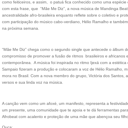
como feiticeiros, e assim, o patuá fica conhecido como uma espécie 
com esta frase, que “Mãe Me Diz”, a nova música de Mandinga Beat, 
ancestralidade afro-brasileira enquanto reflete sobre o coletivo e prot
com participação do músico cabo-verdiano, Hélio Ramalho e também 
na próxima semana.
“Mãe Me Diz” chega como o segundo single que antecede o álbum do 
compromisso de promover a fusão de ritmos brasileiros e africanos 
contemporânea. A música foi inspirada no ritmo Ijexá com a estética
Sampaio fizeram a produção e colocaram a voz de Hélio Ramalho, m
mora no Brasil. Com a nova membro do grupo, Victória dos Santos, a 
versos e sua linda voz na música.
A canção vem como um afoxé, um manifesto, representa a festividade
um presente, uma comunidade que te apoia e te dá ferramentas para 
Afrobeat com acalento e proteção de uma mãe que abençoa seu filh
Ouça: