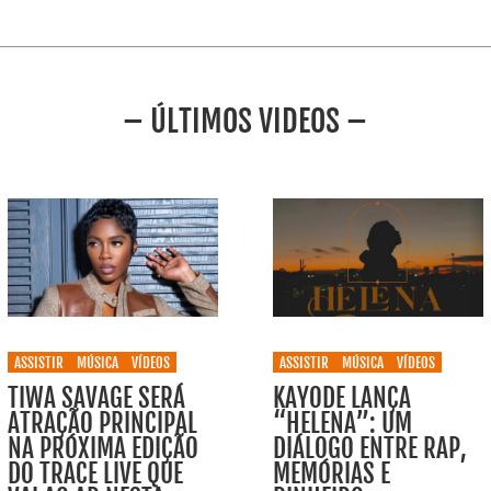
– ÚLTIMOS VIDEOS –
ASSISTIR
MÚSICA
VÍDEOS
ASSISTIR
MÚSICA
VÍDEOS
TIWA SAVAGE SERÁ
KAYODE LANÇA
ATRAÇÃO PRINCIPAL
“HELENA”: UM
NA PRÓXIMA EDIÇÃO
DIÁLOGO ENTRE RAP,
DO TRACE LIVE QUE
MEMÓRIAS E