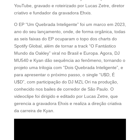
YouTube, gravado e roteirizado por Lucas Zetre, diretor
criativo e fundador da gravadora Ehxis.
O EP “Um Quebrada Inteligente” foi um marco em 2023,
ano do seu lançamento, onde, de forma orgânica, todas
as seis faixas do EP ocuparam o topo dos charts do
Spotify Global, além de tornar a track “O Fantástico
Mundo da Oakley” viral no Brasil e Europa. Agora, DJ
MU540 e Kyan dão sequência ao fenômeno, tornando o
projeto uma trilogia com “Dois Quebrada Inteligente”, e
para apresentar o próximo passo, o single “U$D, É
U$D”, com participação do DJ MZL Ori na produção,
conhecido nos bailes de corredor de São Paulo. O
videoclipe foi dirigido e editado por Lucas Zetre, que
gerencia a gravadora Ehxis e realiza a direção criativa
da carreira de Kyan.