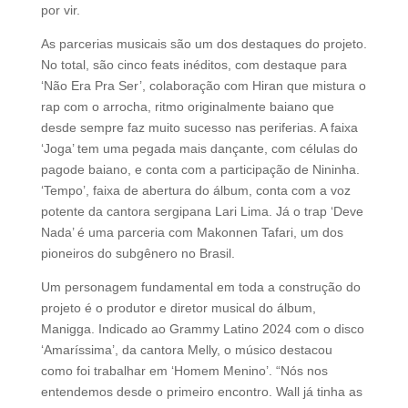
por vir.
As parcerias musicais são um dos destaques do projeto.
No total, são cinco feats inéditos, com destaque para
‘Não Era Pra Ser’, colaboração com Hiran que mistura o
rap com o arrocha, ritmo originalmente baiano que
desde sempre faz muito sucesso nas periferias. A faixa
‘Joga’ tem uma pegada mais dançante, com células do
pagode baiano, e conta com a participação de Nininha.
‘Tempo’, faixa de abertura do álbum, conta com a voz
potente da cantora sergipana Lari Lima. Já o trap ‘Deve
Nada’ é uma parceria com Makonnen Tafari, um dos
pioneiros do subgênero no Brasil.
Um personagem fundamental em toda a construção do
projeto é o produtor e diretor musical do álbum,
Manigga. Indicado ao Grammy Latino 2024 com o disco
‘Amaríssima’, da cantora Melly, o músico destacou
como foi trabalhar em ‘Homem Menino’. “Nós nos
entendemos desde o primeiro encontro. Wall já tinha as