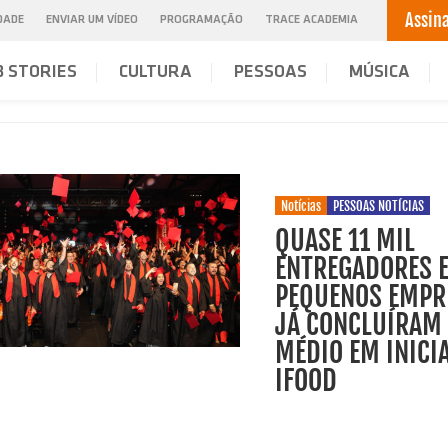
Assin
IDADE
ENVIAR UM VÍDEO
PROGRAMAÇÃO
TRACE ACADEMIA
 STORIES
CULTURA
PESSOAS
MÚSICA
Notícias
PESSOAS NOTÍCIAS
QUASE 11 MIL
ENTREGADORES 
PEQUENOS EMPR
JÁ CONCLUÍRAM 
MÉDIO EM INICI
IFOOD