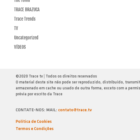
The Town
TRACE BRAZUCA
Trace Trends
TV
Uncategorized
VÍDEOS
©
2020 Trace tv | Todos os direitos reservados
O material deste site não pode ser reproduzido, distribuído, transmi
armazenado em cache ou usado de outra forma, exceto com a permi
prévia por escrito da Trace
CONTATE-NOS: MAIL:
contato@trace.tv
Política de Cookies
Termos e Condiçōes