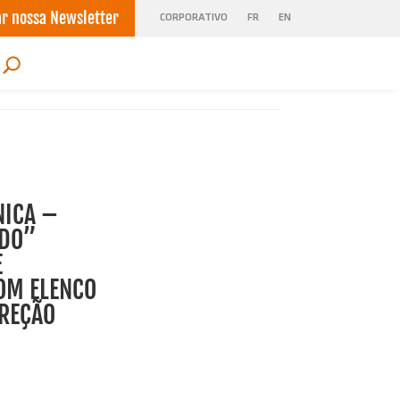
ar nossa Newsletter
CORPORATIVO
FR
EN
ICA –
EDO”
E
OM ELENCO
IREÇÃO