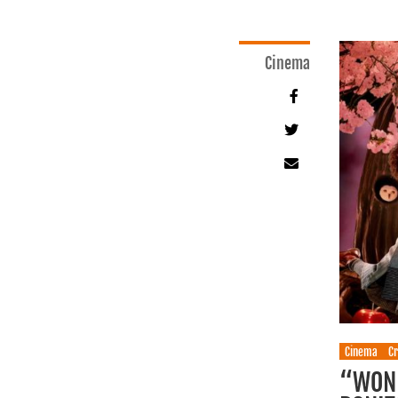
Cinema
Cinema
Cr
“WONK