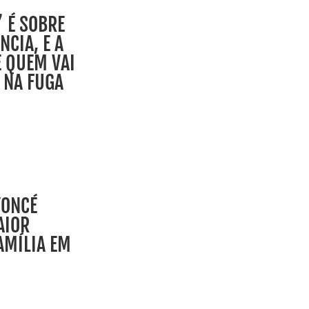
 É SOBRE
NCIA, E A
 QUEM VAI
 NA FUGA
YONCÉ
AIOR
AMÍLIA EM