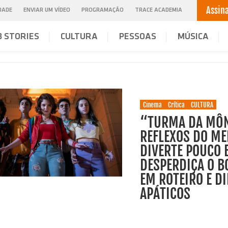
Assin
IDADE
ENVIAR UM VÍDEO
PROGRAMAÇÃO
TRACE ACADEMIA
 STORIES
CULTURA
PESSOAS
MÚSICA
Cinema
Crítica
CULTURA
“TURMA DA MÔN
REFLEXOS DO M
DIVERTE POUCO 
DESPERDIÇA O B
EM ROTEIRO E D
APÁTICOS