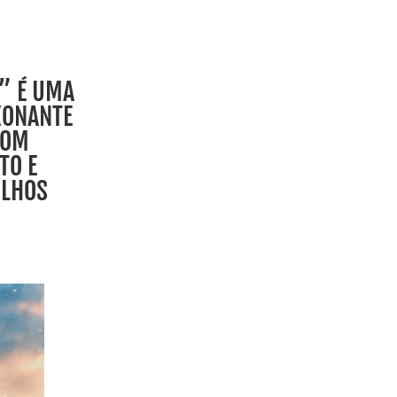
” É UMA
XONANTE
COM
TO E
OLHOS