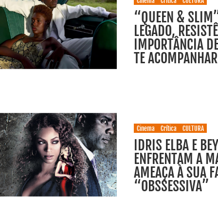
Cinema
Crítica
CULTURA
“QUEEN & SLIM”
LEGADO, RESISTÊ
IMPORTÂNCIA DE
TE ACOMPANHAR
Cinema
Crítica
CULTURA
IDRIS ELBA E BE
ENFRENTAM A M
AMEAÇA À SUA F
“OBSSESSIVA”