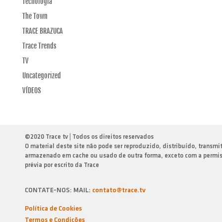
Tecnologia
The Town
TRACE BRAZUCA
Trace Trends
TV
Uncategorized
VÍDEOS
©
2020 Trace tv | Todos os direitos reservados
O material deste site não pode ser reproduzido, distribuído, transmi
armazenado em cache ou usado de outra forma, exceto com a permi
prévia por escrito da Trace
CONTATE-NOS: MAIL:
contato@trace.tv
Política de Cookies
Termos e Condiçōes