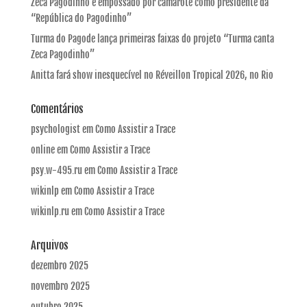
Zeca Pagodinho é empossado por camarote como presidente da
“República do Pagodinho”
Turma do Pagode lança primeiras faixas do projeto “Turma canta
Zeca Pagodinho”
Anitta fará show inesquecível no Réveillon Tropical 2026, no Rio
Comentários
psychologist
em
Como Assistir a Trace
online
em
Como Assistir a Trace
psy.w-495.ru
em
Como Assistir a Trace
wikinlp
em
Como Assistir a Trace
wikinlp.ru
em
Como Assistir a Trace
Arquivos
dezembro 2025
novembro 2025
outubro 2025